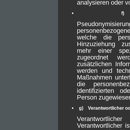
analysieren oder v
f) 
Pseudonymisier
personenbezogene
welche die per
Hinzuziehung zus
mehr einer spez
zugeordnet wer
zusätzlichen Info
werden und techn
Maßnahmen unterli
die personenbe
identifizierten od
Person zugewiese
g) Verantwortlicher od
Verantwortliche
Verantwortlicher is