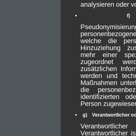
analysieren oder v
f) 
Pseudonymisier
personenbezogene
welche die per
Hinzuziehung zus
mehr einer spez
zugeordnet wer
zusätzlichen Info
werden und techn
Maßnahmen unterli
die personenbe
identifizierten od
Person zugewiese
g) Verantwortlicher od
Verantwortliche
Verantwortlicher is