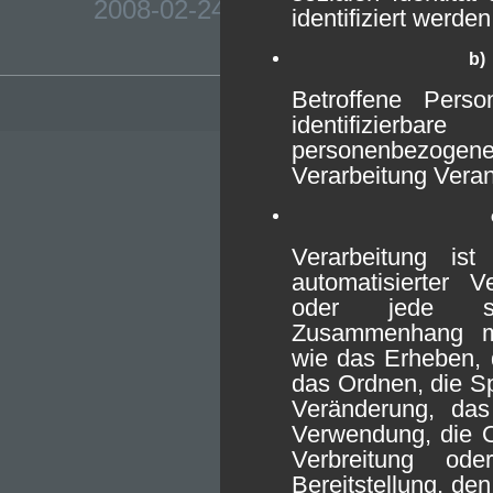
2008-02-24 Zugmesser Part II – Fe
identifiziert werde
b)
Betroffene Person
identifizierbar
personenbezoge
Verarbeitung Veran
Verarbeitung is
automatisierter 
oder jede so
Zusammenhang m
wie das Erheben, 
das Ordnen, die S
Veränderung, das
Verwendung, die O
Verbreitung o
Bereitstellung, de