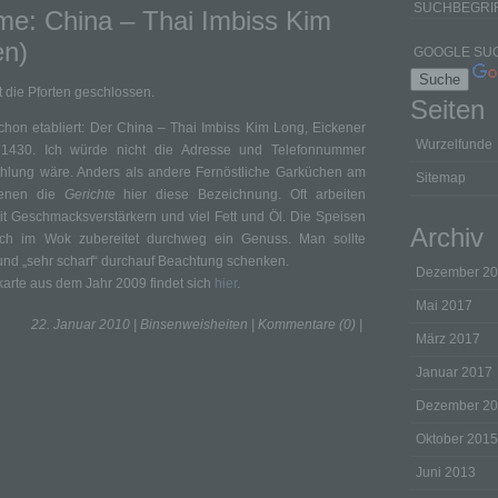
e: China – Thai Imbiss Kim
en)
 die Pforten geschlossen.
Seiten
chon etabliert: Der China – Thai Imbiss Kim Long, Eickener
Wurzelfunde
71430. Ich würde nicht die Adresse und Telefonnummer
hlung wäre. Anders als andere Fernöstliche Garküchen am
Sitemap
ienen die
Gerichte
hier diese Bezeichnung. Oft arbeiten
t Geschmacksverstärkern und viel Fett und Öl. Die Speisen
Archiv
ch im Wok zubereitet durchweg ein Genuss. Man sollte
“ und „sehr scharf“ durchauf Beachtung schenken.
Dezember 2
karte aus dem Jahr 2009 findet sich
hier
.
Mai 2017
22. Januar 2010 |
Binsenweisheiten
|
Kommentare (0)
|
März 2017
Januar 2017
Dezember 2
Oktober 2015
Juni 2013