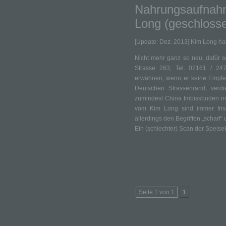
Nahrungsaufnahm
Long (geschloss
[Update: Dez. 2013] Kim Long hat
Nicht mehr ganz so neu, dafür s
Strasse 263, Tel. 02161 / 24
erwähnen, wenn er keine Empfe
Deutschen Strassenrand, verd
zumindest China Imbissbuden mi
vom Kim Long sind immer fris
allerdings den Begriffen „scharf
Ein (schlechter) Scan der Speise
Seite 1 von 1
1