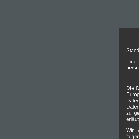
Stand
Eine 
perso
Die D
Euro
Date
Daten
zu ge
erläut
Wir 
folge