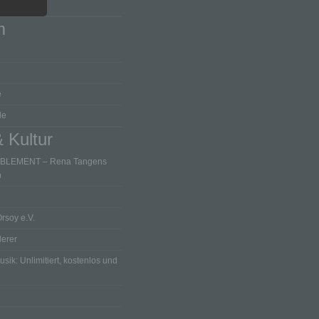
en aller Art
 Daten
m
 ohne
einer
sofern
en und
n, die
e
einer
de
wiesen
 Kultur
BLEMENT – Rena Tangens
n
st die
andere
ke und
Orsoy e.V.
eidet.
lerer
h das
o kann
ik: Unlimitiert, kostenlos und
mmten
 Recht