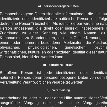
Juni 2009
a) personenbezogene Daten
April 2009
Personenbezogene Daten sind alle Informationen, die sich au
Februar 2009
identifizierte oder identifizierbare natürliche Person (im Fol
„betroffene Person") beziehen. Als identifizierbar wird eine natü
Januar 2009
Person angesehen, die direkt oder indirekt, insbesondere m
November 2
Zuordnung zu einer Kennung wie einem Namen, zu 
Kennnummer, zu Standortdaten, zu einer Online-Kennung o
Oktober 2008
einem oder mehreren besonderen Merkmalen, die Ausdruc
September 2
physischen, physiologischen, genetischen, psychis
wirtschaftlichen, kulturellen oder sozialen Identität dieser natü
August 2008
Person sind, identifiziert werden kann.
Juni 2008
b) betroffene Person
Mai 2008
Betroffene Person ist jede identifizierte oder identifizi
April 2008
natürliche Person, deren personenbezogene Daten von dem f
März 2008
Verarbeitung Verantwortlichen verarbeitet werden.
Februar 2008
c) Verarbeitung
Verarbeitung ist jeder mit oder ohne Hilfe automatisierter Ver
Katego
ausgeführte Vorgang oder jede solche Vorgangsrei