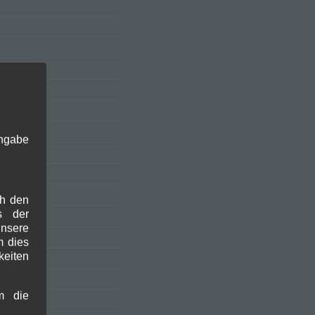
010
Angabe
ch den
s der
nsere
m dies
keiten
009
m die