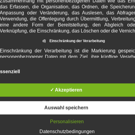
Zusammenhang mit personenbezogenen Daten wie das Erh
Binsenweishe
das Erfassen, die Organisation, das Ordnen, die Speicherun
kostenlose S
Anpassung oder Veränderung, das Auslesen, das Abfragen
Verwendung, die Offenlegung durch Übermittlung, Verbreitun
Kunstwerk
eine andere Form der Bereitstellung, den Abgleich ode
Verknüpfung, die Einschränkung, das Löschen oder die Vernich
andere
d) Einschränkung der Verarbeitung
Blogthings
Einschränkung der Verarbeitung ist die Markierung gespeic
Matthias Seif
personenbezogener Daten mit dem Ziel, ihre künftige Verarb
einzuschränken.
Oelinger.de 
ssenziell
Pinguinschei
e) Profiling
rop.gonggri.j
Profiling ist jede Art der automatisierten Verarbe
personenbezogener Daten, die darin besteht, dass 
✓ Akzeptieren
WissWeltBlo
personenbezogenen Daten verwendet werden, um best
Gemisc
persönliche Aspekte, die sich auf eine natürliche Person bez
zu bewerten, insbesondere, um Aspekte bezüglich Arbeitslei
Auswahl speichern
Fliegendes S
wirtschaftlicher Lage, Gesundheit, persönlicher Vorlieben, Inter
Zuverlässigkeit, Verhalten, Aufenthaltsort oder Ortswechsel 
Kompendium z
Personalisieren
natürlichen Person zu analysieren oder vorherzusagen.
Markgraf Netw
Datenschutzbedingungen
f) Pseudonymisierung