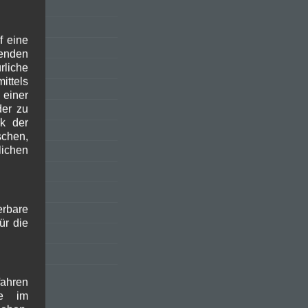
f eine
genden
rliche
ittels
008
einer
der zu
k der
008
chen,
rlichen
erbare
ür die
fahren
rien
he im