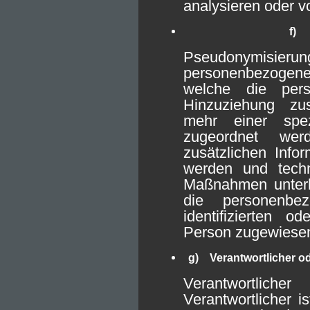
analysieren oder v
f) 
Pseudonymisier
personenbezogene
welche die per
Hinzuziehung zus
mehr einer spez
zugeordnet wer
zusätzlichen Info
werden und techn
Maßnahmen unterli
die personenbe
identifizierten od
Person zugewiese
g) Verantwortlicher od
Verantwortliche
Verantwortlicher is