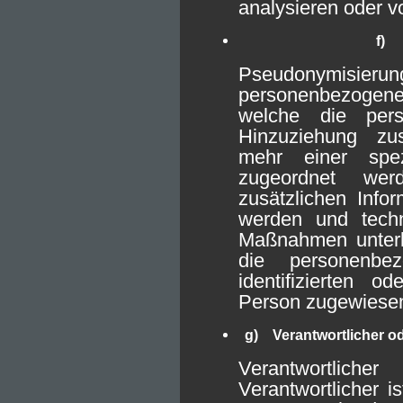
analysieren oder v
f) 
Pseudonymisier
personenbezogene
welche die per
Hinzuziehung zus
mehr einer spez
zugeordnet wer
zusätzlichen Info
werden und techn
Maßnahmen unterli
die personenbe
identifizierten od
Person zugewiese
g) Verantwortlicher od
Verantwortliche
Verantwortlicher is