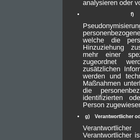
analysieren oder v
f) 
Pseudonymisier
personenbezogene
welche die per
Hinzuziehung zus
mehr einer spez
zugeordnet wer
zusätzlichen Info
werden und techn
Maßnahmen unterli
die personenbe
identifizierten od
Person zugewiese
g) Verantwortlicher od
Verantwortliche
Verantwortlicher is